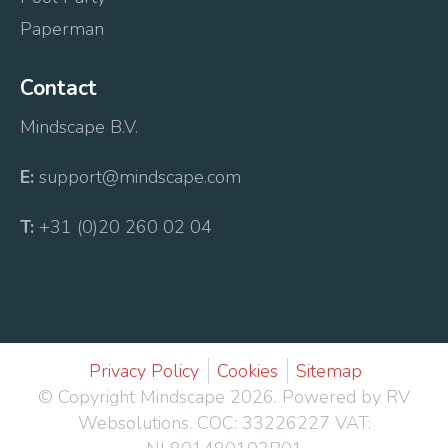
Paperman
Contact
Mindscape B.V.
E:
support@mindscape.com
T:
+31 (0)20 260 02 04
Privacy Policy
Cookies
Sitemap
© Copyright Mindscape 2026.
Powered by RV
Websolutions
. COC: 33226227 VAT: