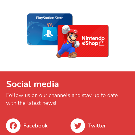
Social media
Follow us on our channels and stay up to date
with the latest news!
Facebook
Twitter